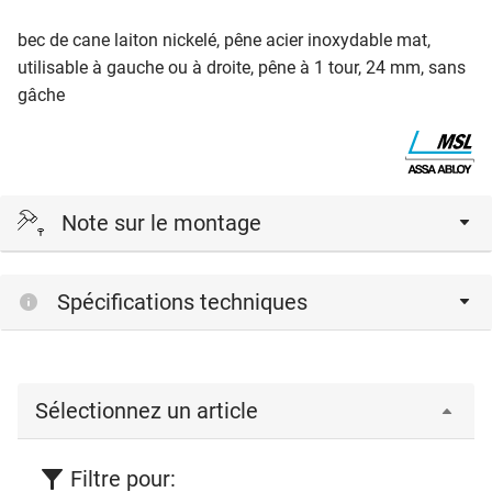
bec de cane laiton nickelé, pêne acier inoxydable mat,
utilisable à gauche ou à droite, pêne à 1 tour, 24 mm, sans
gâche
Note sur le montage
Lors de la fermeture, le pêne dormant doit fonctionner
Spécifications techniques
librement sans résistance.
KABA-Elostar-double cylindre = longueur minimale
46,0/32,5 mm
Ne pas utiliser de cylindre avec entraîneur asymétrique.
Sélectionnez un article
Filtre pour: