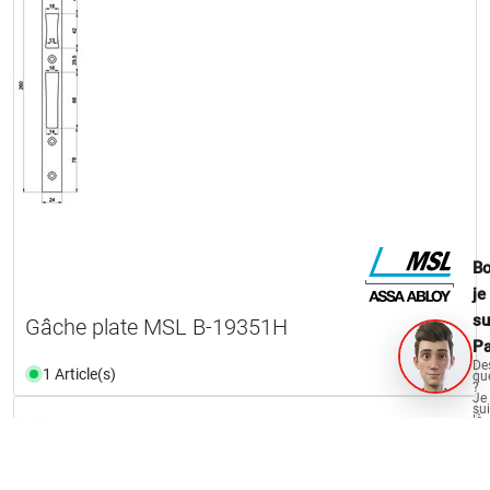
Bo
je
su
Gâche plate MSL B-19351H
Pa
De
1 Article(s)
qu
?
Je
su
là
po
vo
aid