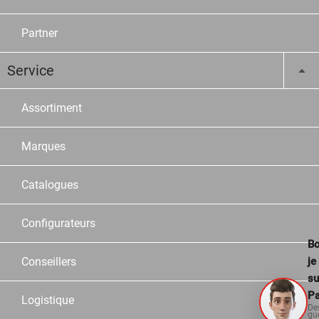
Partner
Service
Assortiment
Marques
Catalogues
Configurateurs
Bo
Conseillers
je
su
Pa
Logistique
De
qu