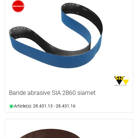
marques
ALDURO
(4)
ARBORTECH
(1)
BOSCH PROFESSIONAL
(1)
DEWALT
(1)
FESTOOL
(1)
HEGNER
(2)
en voir plus ...
type de produit
Bande abrasive SIA 2860 siamet
Nettoyant
(2)
Article(s): 28.431.13 - 28.431.16
Papier abrasif
(21)
forme