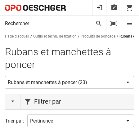
Page d’accueil
Outils et techn. de fixation
Produits de ponçage
Rubans et 
Rubans et manchettes à
poncer
Filtrer par
action
Trier par:
Nouveauté
(1)