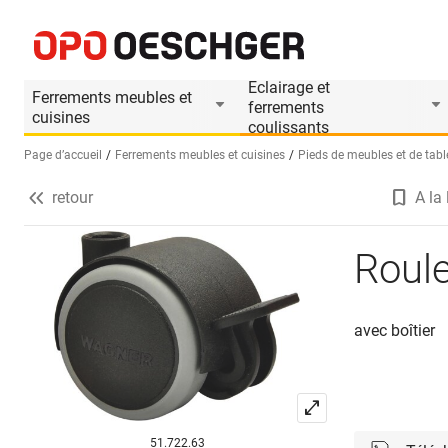
Roulettes doubles à blocage
Informations produit
Accessoires appropri
Eclairage et
Ferrements meubles et
ferrements
cuisines
coulissants
Page d’accueil
Ferrements meubles et cuisines
Pieds de meubles et de tabl
retour
A la 
Sélectionnez une langue (FR)
Roule
avec boîtier
51.722.63