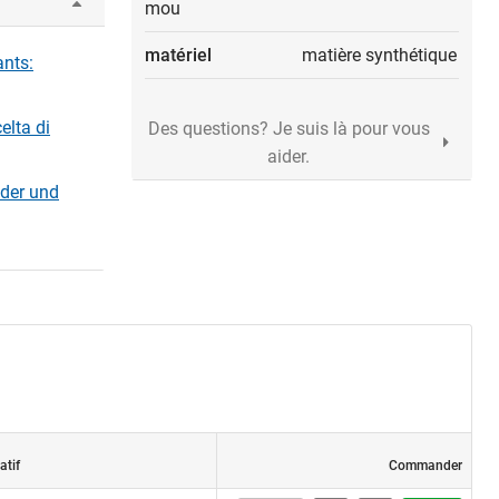
mou
matériel
matière synthétique
ants:
elta di
Des questions? Je suis là pour vous
aider.
äder und
atif
Commander