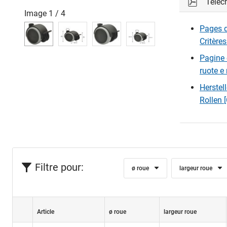
Téléc
Image
1
/
4
Pages d
Critères
Pagine c
ruote e 
Herstel
Rollen 
Filtre pour:
ø roue
largeur roue
Article
ø roue
largeur roue