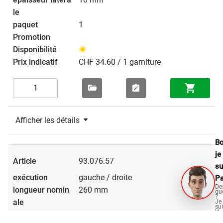
1
CHF 34.60 / 1 garniture
Afficher les détails
Bo
je
93.076.57
su
gauche / droite
Pa
De
260 mm
qu
?
Je
su
là
30 kg
po
vo