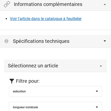
Informations complémentaires
Veuillez vous connecter pour afficher et télécharger les
fichiers CAD.
Voir l'article dans le catalogue à feuilleter
Connexion
Spécifications techniques
Sélectionnez un article
Filtre pour:
exécution
longueur nominale