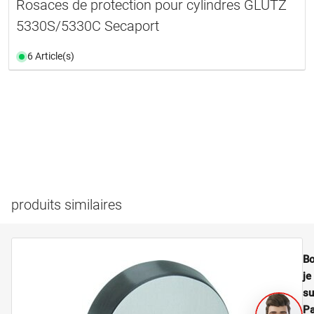
Rosaces de protection pour cylindres GLUTZ
5330S/5330C Secaport
6 Article(s)
produits similaires
Bo
je
su
Pa