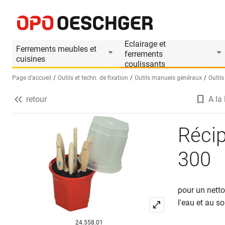
Récipient pour pinceaux PEKA 230-300
Informations produit
Eclairage et
Ferrements meubles et
ferrements
cuisines
coulissants
Page d’accueil
Outils et techn. de fixation
Outils manuels généraux
Outils
retour
A la 
Sélectionnez une langue (FR)
Récip
300
pour un netto
l'eau et au s
24.558.01