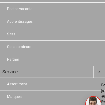
Postes vacants
Apprentissages
Sites
Collaborateurs
Partner
Service
Assortiment
Bo
je
su
Marques
Pa