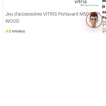
Bo
je
su
Jeu d'accessoires VITRIS Portavant M50/M80
Pa
WOOD
De
qu
?
Je
2 Article(s)
su
là
po
vo
aid