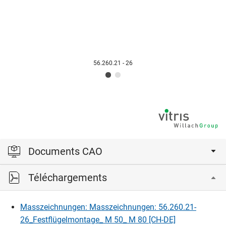
56.260.21 - 26
Documents CAO
Téléchargements
Veuillez vous connecter pour afficher et télécharger les
fichiers CAD.
Masszeichnungen: Masszeichnungen: 56.260.21-
26_Festflügelmontage_ M 50_ M 80 [CH-DE]