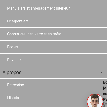
Menuisiers et aménagement intérieur
Charpentiers
Constructeur en verre et en métal
Ecoles
Revente
À propos
Bo
Entreprise
je
su
Histoire
Pa
De
qu