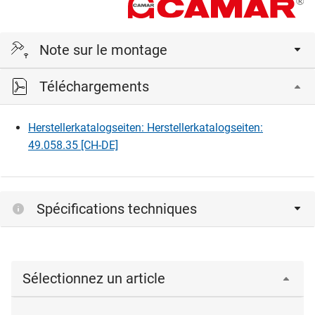
Note sur le montage
Téléchargements
Pour des renseignements sur la puissance nominale, voir
sous le point Informations complémentaires sur OPO Net.
Herstellerkatalogseiten: Herstellerkatalogseiten:
49.058.35 [CH-DE]
Spécifications techniques
Sélectionnez un article