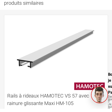
produits similaires
Bo
je
su
Pa
Rails à rideaux HAMOTEC VS 57 avec
De
qu
?
rainure glissante Maxi HM-105
Je
su
là
po