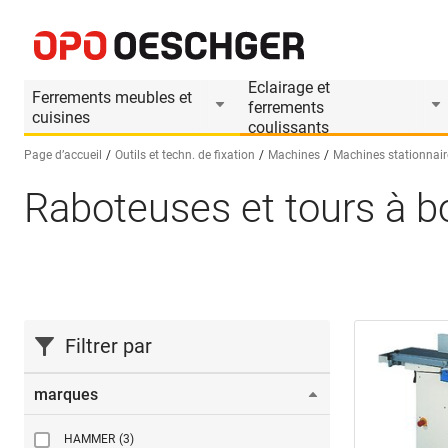
Eclairage et
Ferrements meubles et
ferrements
cuisines
coulissants
Page d’accueil
Outils et techn. de fixation
Machines
Machines stationnair
Raboteuses et tours à b
Sélectionnez une langue (FR)
Filtrer par
marques
HAMMER
(3)