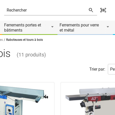
Ferrements portes et
Ferrements pour verre
bâtiments
et métal
es
Raboteuses et tours à bois
ois
(
11
produits
)
Trier par: