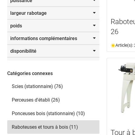
puissance
230 V
(3)
mm
400 V
(4)
largeur rabotage
De
jusqu’à
Rabote
poids
Sélectionner
260,0 mm
(1)
W
26
300,0 mm
(1)
informations complémentaires
310,0 mm
(1)
De
jusqu’à
Article(s)
410,0 mm
(1)
disponibilité
Sélectionner
document
(1)
disponible du stock
(3)
n'est plus disponible
(8)
Catégories connexes
Sélectionner
Scies (stationnaire) (76)
Perceuses d'établi (26)
Ponceuses bois (stationnaire) (10)
Raboteuses et tours à bois (11)
Tour à 