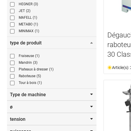
HEGNER
(3)
JET
(2)
MAFELL
(1)
METABO
(1)
MINIMAX
(1)
Dégauc
type de produit
rabote
30 Clas
Fraiseuse
(1)
Mandrin
(3)
Article(s)
Plateaux à dresser
(1)
Raboteuse
(5)
Tour à bois
(1)
Type de machine
ø
Fraiseuse à tenon
(1)
tension
De
jusqu’à