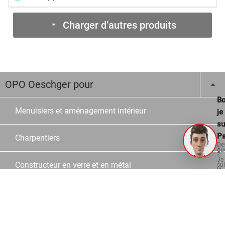
Charger d’autres produits
OPO Oeschger pour
Bo
Menuisiers et aménagement intérieur
je
su
Pa
Charpentiers
De
qu
?
Je
Constructeur en verre et en métal
su
là
po
vo
aid
Ecoles
Revente