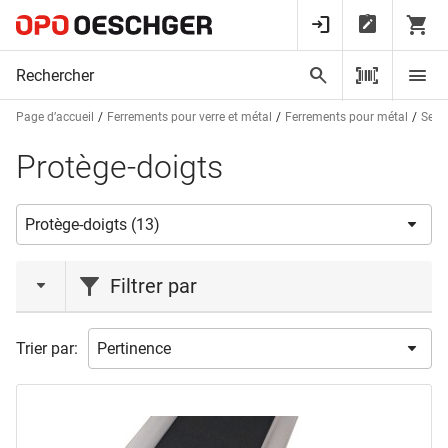
Page d’accueil
Ferrements pour verre et métal
Ferrements pour métal
Seuil
Protège-doigts
Filtrer par
marques
Trier par:
ATHMER
(9)
PLANET
(4)