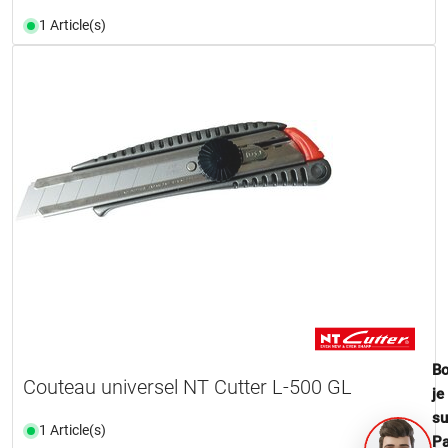
1 Article(s)
Bo
Couteau universel NT Cutter L-500 GL
je
su
1 Article(s)
Pa