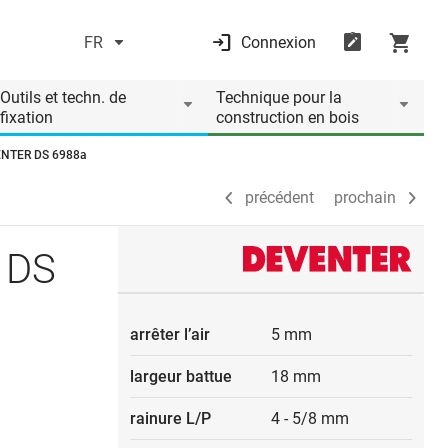
FR
Connexion
précédent
prochain
Outils et techn. de
Technique pour la
fixation
construction en bois
VENTER DS 6988a
précédent
prochain
 DS
arrêter l’air
5 mm
largeur battue
18 mm
rainure L/P
4 - 5/8 mm