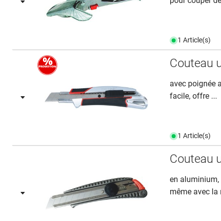
pour couper des
1 Article(s)
Couteau u
avec poignée a
facile, offre ...
1 Article(s)
Couteau u
en aluminium,
même avec la 