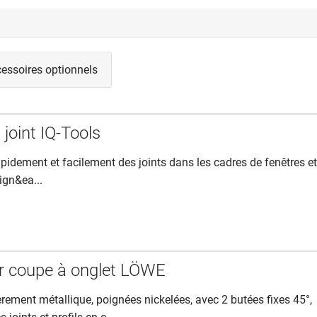
essoires optionnels
 joint IQ-Tools
apidement et facilement des joints dans les cadres de fenêtres e
ign&ea...
r coupe à onglet LÖWE
èrement métallique, poignées nickelées, avec 2 butées fixes 45°,