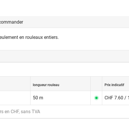
 commander
eulement en rouleaux entiers.
tanchéité creux en DS - silicone réticulé
longueur rouleau
Prix indicatif
50 m
CHF 7.60 / 
rs en CHF, sans TVA