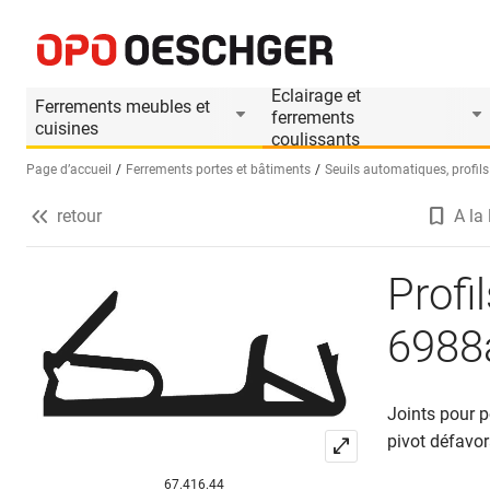
Profils d'étanchéité DEVENTER DS 6988a
Informations produit
Accessoires appropri
Eclairage et
Ferrements meubles et
ferrements
cuisines
coulissants
Page d’accueil
Ferrements portes et bâtiments
Seuils automatiques, profils 
retour
A la 
Sélectionnez une langue (FR)
Profi
6988
Joints pour p
pivot défavo
67.416.44