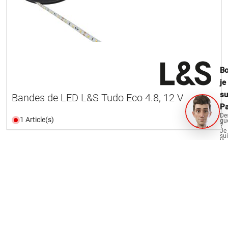
Bo
je
su
Bandes de LED L&S Tudo Eco 4.8, 12 V
Pa
De
1 Article(s)
qu
?
Je
su
là
po
vo
Charger d’autres produits
aid
OPO Oeschger pour