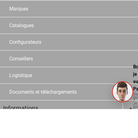
Marques
Catalogues
Configurateurs
Conseillers
Bo
je
Logistique
su
Pa
Documents et téléchargements
De
qu
?
Je
su
Informations
là
po
vo
aid
Contact