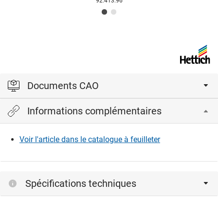
92.413.96
Documents CAO
Informations complémentaires
Veuillez vous connecter pour afficher et télécharger les
fichiers CAD.
Voir l'article dans le catalogue à feuilleter
Connexion
Spécifications techniques