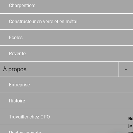
Charpentiers
Constructeur en verre et en métal
Ecoles
Revente
À propos
Entreprise
Histoire
Travailler chez OPO
Bo
je
Postes vacants