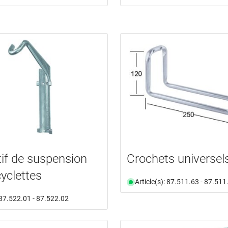
tif de suspension
Crochets universel
cyclettes
Article(s): 87.511.63 - 87.511
: 87.522.01 - 87.522.02