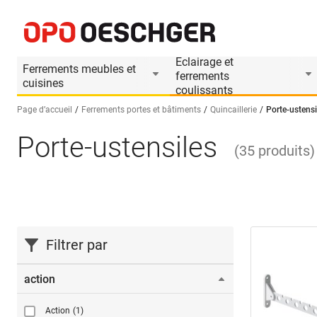
Eclairage et
Ferrements meubles et
ferrements
cuisines
coulissants
Page d’accueil
Ferrements portes et bâtiments
Quincaillerie
Porte-ustensi
Porte-ustensiles
Sélectionnez une langue (FR)
(
35
produits
)
Filtrer par
action
Action
(1)