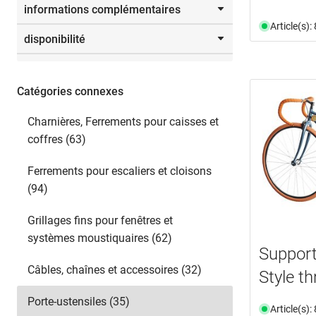
informations complémentaires
89,0 mm
(1)
De
jusqu’à
Article(s)
disponibilité
document
(13)
vidéo
(10)
disponible du stock
(34)
n'est plus disponible
(1)
Catégories connexes
Sélectionner
Charnières, Ferrements pour caisses et
coffres (63)
Ferrements pour escaliers et cloisons
(94)
Grillages fins pour fenêtres et
systèmes moustiquaires (62)
Support
Câbles, chaînes et accessoires (32)
Style th
Porte-ustensiles (35)
Article(s)