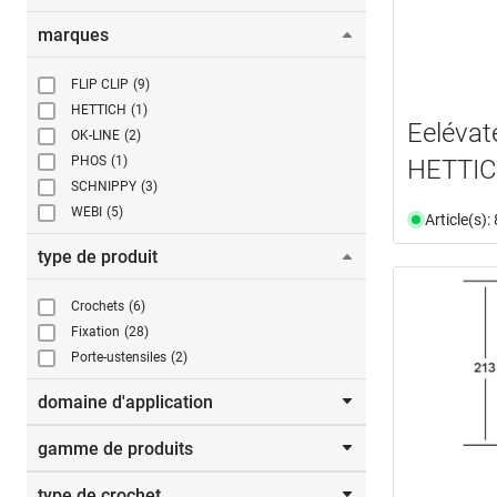
marques
FLIP CLIP
(9)
HETTICH
(1)
Eelévat
OK-LINE
(2)
PHOS
(1)
HETTI
SCHNIPPY
(3)
WEBI
(5)
Article(s)
type de produit
Crochets
(6)
Fixation
(28)
Porte-ustensiles
(2)
domaine d'application
gamme de produits
Balcons
(2)
Espaces extérieurs
(2)
type de crochet