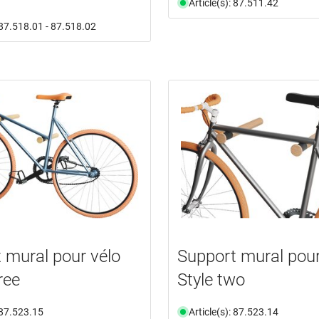
Article(s): 87.511.42
: 87.518.01 - 87.518.02
 mural pour vélo
Support mural pour
ree
Style two
: 87.523.15
Article(s): 87.523.14