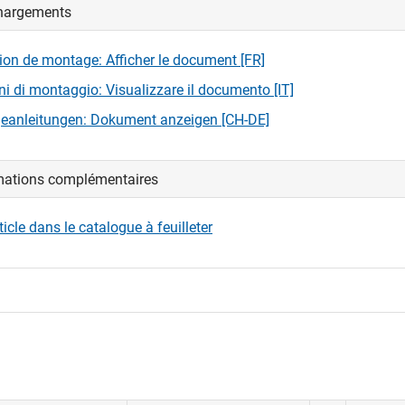
hargements
us connecter pour afficher et télécharger les fichiers CAD.
tion de montage: Afficher le document [FR]
nexion
oni di montaggio: Visualizzare il documento [IT]
eanleitungen: Dokument anzeigen [CH-DE]
mations complémentaires
rticle dans le catalogue à feuilleter