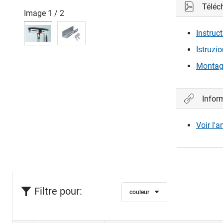
Téléc
Veuillez vo
Image
1
/
2
Instruc
Con
Istruzi
Montag
Infor
Voir l'a
Filtre pour:
couleur