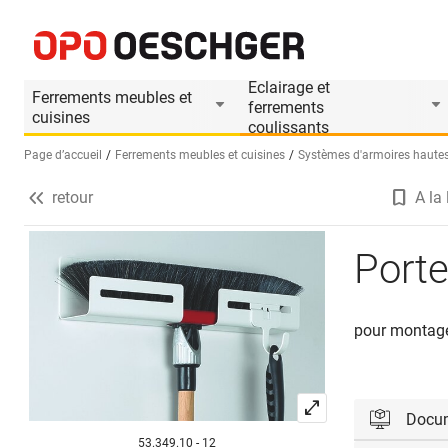
Porte-balais PEKA Libell
Informations produit
Accessoires appropri
Eclairage et
Ferrements meubles et
ferrements
cuisines
coulissants
Page d’accueil
Ferrements meubles et cuisines
Systèmes d'armoires hautes
retour
A la 
Sélectionnez une langue (FR)
Porte
pour montage 
Docu
53.349.10 - 12