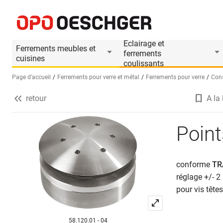
Points d'accrochages PAULI+SOHN
Informations produit
Accessoires appropri
Eclairage et
Ferrements meubles et
ferrements
cuisines
coulissants
Page d’accueil
Ferrements pour verre et métal
Ferrements pour verre
Cons
retour
A la 
Sélectionnez une langue (FR)
Poin
conforme
TR
réglage +/- 
pour vis tête
58.120.01 - 04