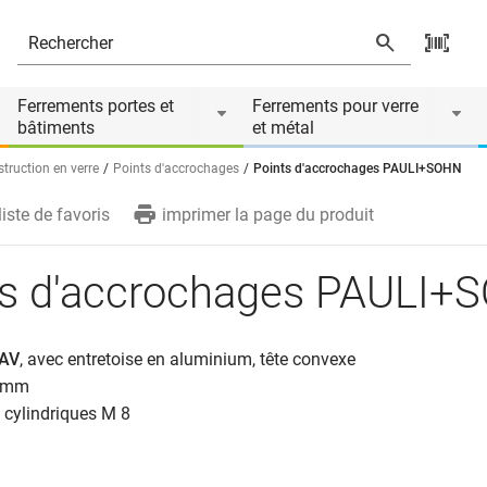
és
Ferrements portes et
Ferrements pour verre
bâtiments
et métal
truction en verre
Points d'accrochages
Points d'accrochages PAULI+SOHN
liste de favoris
imprimer la page du produit
ts d'accrochages PAULI+
AV
, avec entretoise en aluminium, tête convexe
2 mm
s cylindriques M 8