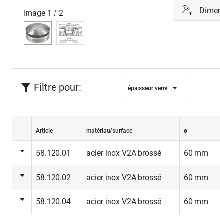
Dimen
Image
1
/
2
Le dimensio
peut être r
staticien.
Filtre pour:
épaisseur verre
Article
matériau/surface
ø
58.120.01
acier inox V2A brossé
60 mm
58.120.02
acier inox V2A brossé
60 mm
58.120.04
acier inox V2A brossé
60 mm