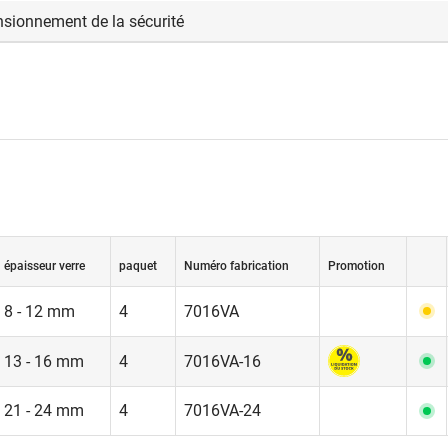
sionnement de la sécurité
nnement de la sécurité incombe à l'entreprise chargée de l'exéc
éalisé qu'en prenant en compte les normes SIA 261 et 358. Conta
épaisseur verre
paquet
Numéro fabrication
Promotion
8 - 12 mm
4
7016VA
13 - 16 mm
4
7016VA-16
21 - 24 mm
4
7016VA-24