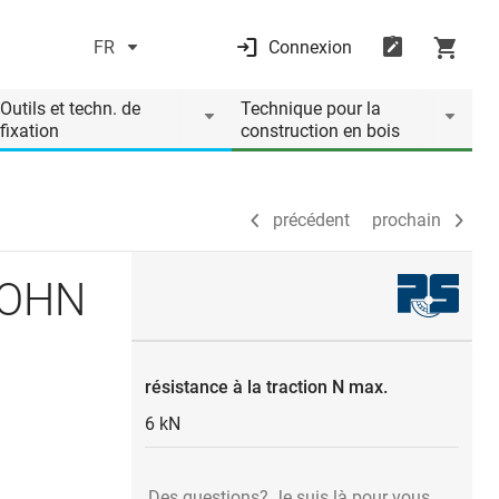
FR
Connexion
précédent
prochain
Outils et techn. de
Technique pour la
fixation
construction en bois
précédent
prochain
SOHN
résistance à la traction N max.
6 kN
Des questions? Je suis là pour vous