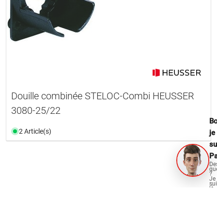
Douille combinée STELOC-Combi HEUSSER
3080-25/22
Bo
2 Article(s)
je
su
Pa
De
qu
?
Je
su
là
po
vo
aid