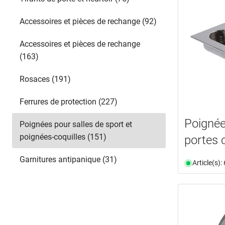
rouillé
(2)
Accessoires et pièces de rechange (92)
satiné
(15)
thermopatiné®
(2)
Accessoires et pièces de rechange
tournée avec précision
(1)
(163)
zingué et patiné
(3)
zingué et patiné antique
(2)
Rosaces (191)
Ferrures de protection (227)
Poignée
Poignées pour salles de sport et
poignées-coquilles (151)
portes 
Garnitures antipanique (31)
Article(s)