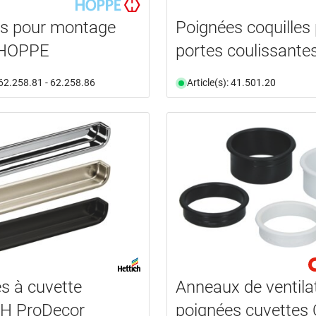
es pour montage
Poignées coquilles
l HOPPE
portes coulissante
: 62.258.81 - 62.258.86
Article(s): 41.501.20
s à cuvette
Anneaux de ventilat
H ProDecor
poignées cuvettes 