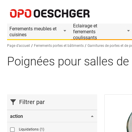
Eclairage et
Ferrements meubles et
ferrements
cuisines
coulissants
Page d’accueil
Ferrements portes et bâtiments
Garnitures de portes et de 
Poignées pour salles de 
Sélectionnez une langue (FR)
Filtrer par
action
Liquidations
(1)