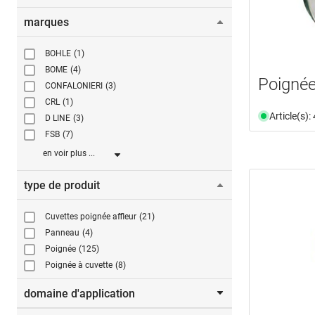
marques
BOHLE
(1)
BOME
(4)
Poignée
CONFALONIERI
(3)
CRL
(1)
Article(s)
D LINE
(3)
FSB
(7)
en voir plus ...
type de produit
Cuvettes poignée affleur
(21)
Panneau
(4)
Poignée
(125)
Poignée à cuvette
(8)
domaine d'application