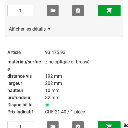
Afficher les détails
93.475.93
zinc optique or brossé
192 mm
202 mm
10 mm
32 mm
CHF 21.40 / 1 pièce
Bo