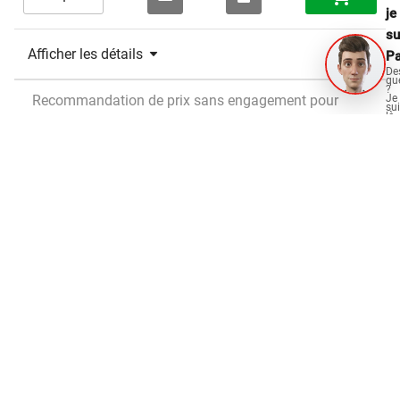
je
su
Afficher les détails
Pa
De
qu
?
Je
Recommandation de prix sans engagement pour
su
là
particuliers en CHF, sans TVA
po
vo
aid
OPO Oeschger pour
Menuisiers et aménagement intérieur
Charpentiers
Constructeur en verre et en métal