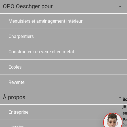
OPO Oeschger pour
Menuisiers et aménagement intérieur
Charpentiers
Constructeur en verre et en métal
Ecoles
Revente
À propos
Bo
je
Entreprise
su
Pa
De