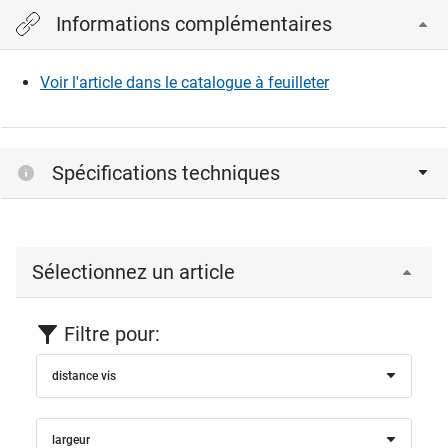
Informations complémentaires
Veuillez vous connecter pour afficher et télécharger les
fichiers CAD.
Voir l'article dans le catalogue à feuilleter
Connexion
Spécifications techniques
Sélectionnez un article
Filtre pour:
distance vis
largeur