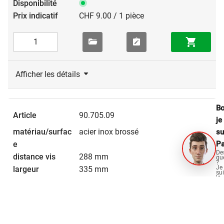
CHF 9.00 / 1 pièce
Afficher les détails
Bo
90.705.09
je
acier inox brossé
su
Pa
De
288 mm
qu
?
Je
335 mm
su
là
32 mm
po
vo
aid
10 mm
CHF 12.60 / 1 pièce