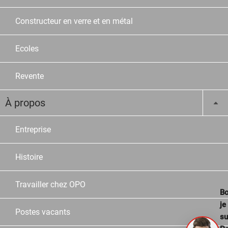
Constructeur en verre et en métal
Ecoles
Revente
À propos
Entreprise
Histoire
Travailler chez OPO
Bo
je
Postes vacants
su