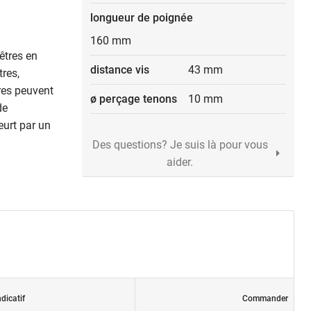
longueur de poignée
160 mm
nêtres en
distance vis
43 mm
tres,
tres peuvent
ø perçage tenons
10 mm
de
eurt par un
Des questions? Je suis là pour vous
aider.
ndicatif
Commander