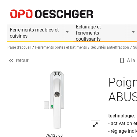
Poignée de fenêtre avec fermeture ABUS avec alarm
Informations produit
Accessoires appropriés
Eclairage et
Ferrements meubles et
ferrements
cuisines
coulissants
Page d’accueil
Ferrements portes et bâtiments
Sécurités antieffraction
Sû
retour
A la 
Sélectionnez une langue (FR)
Poign
ABUS
technologie:
- activation 
- réglage ind
76.125.00