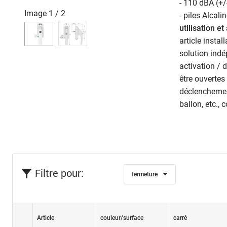
- 110 dBA (+/
Image
1
/
2
- piles Alcal
utilisation et
article instal
solution indé
activation / 
être ouvertes
déclenchement
ballon, etc.,
Filtre pour:
fermeture
Article
couleur/surface
carré