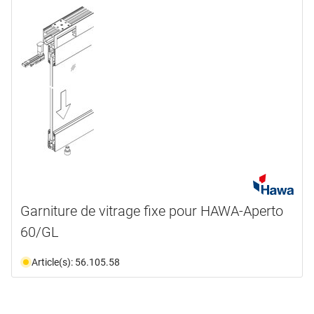
domaine d'application
gamme de produits
portes
(1)
verre
(1)
disponibilité
Aperto
(1)
n'est plus disponible
(1)
Garniture de vitrage fixe pour HAWA-Aperto
60/GL
Article(s): 56.105.58