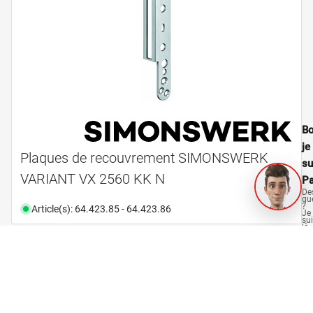
Bo
je
Plaques de recouvrement SIMONSWERK
su
VARIANT VX 2560 KK N
Pa
De
qu
?
Article(s): 64.423.85 - 64.423.86
Je
su
là
po
vo
aid