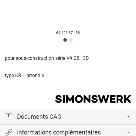
64.423.87 - 88
pour sous-construction série VX 25.. 3D
type KR = arrondie
Documents CAO
Informations complémentaires
Veuillez vous connecter pour afficher et télécharger les