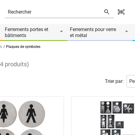
Ferrements portes et
Ferrements pour verre
bâtiments
et métal
on
Plaques de symboles
64
produits
)
Trier par: