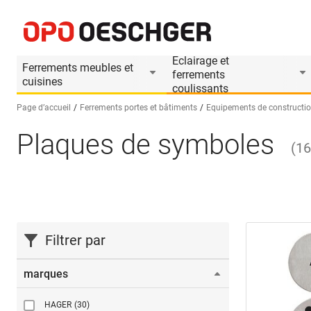
Eclairage et
Ferrements meubles et
ferrements
cuisines
coulissants
Page d’accueil
Ferrements portes et bâtiments
Equipements de constructi
Plaques de symboles
Sélectionnez une langue (FR)
(
1
Filtrer par
marques
HAGER
(30)