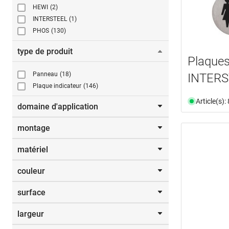
HEWI
(2)
INTERSTEEL
(1)
PHOS
(130)
type de produit
Plaques
Panneau
(18)
INTERS
Plaque indicateur
(146)
Article(s)
domaine d'application
montage
portes
(18)
vestiaire
(1)
matériel
à coller
(1)
autocollant
(1)
couleur
acier inox
(138)
fer forgé
(7)
surface
blanc claire HEWI 99
(2)
laiton
(17)
bleu dur HEWI 50
(1)
matière synthétique
(1)
largeur
brossé mat
(130)
gris anthracite HEWI 92
(1)
polyamide
(2)
mat
(1)