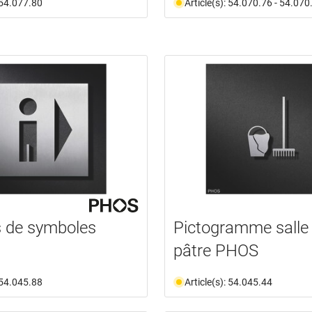
: 54.077.80
Article(s): 54.070.76 - 54.070
 de symboles
Pictogramme salle
pâtre PHOS
: 54.045.88
Article(s): 54.045.44