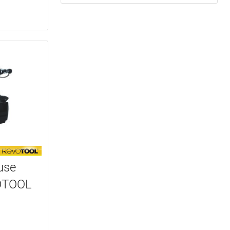
use
OTOOL