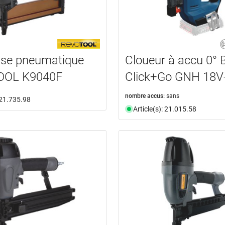
use pneumatique
Cloueur à accu 0°
OOL K9040F
Click+Go GNH 18V
nombre accus:
sans
: 21.735.98
Article(s): 21.015.58