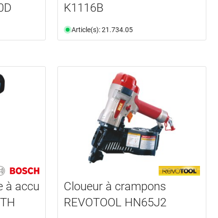
0D
K1116B
Article(s): 21.734.05
e à accu
Cloueur à crampons
GTH
REVOTOOL HN65J2