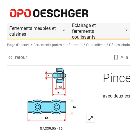
Pinces Duplex pour câbles
Informations produit
Le produit est accessoi
Eclairage et
Ferrements meubles et
ferrements
cuisines
coulissants
Page d’accueil
Ferrements portes et bâtiments
Quincaillerie
Câbles, chaîn
retour
A la 
Sélectionnez une langue (FR)
Pince
avec deux écr
87.339.05 - 16