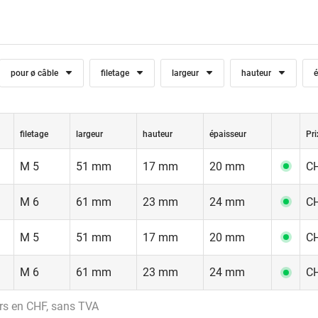
pour ø câble
filetage
largeur
hauteur
é
filetage
largeur
hauteur
épaisseur
Pri
M 5
51 mm
17 mm
20 mm
CH
M 6
61 mm
23 mm
24 mm
CH
M 5
51 mm
17 mm
20 mm
CH
M 6
61 mm
23 mm
24 mm
CH
rs en CHF, sans TVA