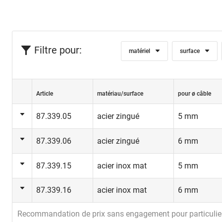
Filtre pour:
matériel
surface
Article
matériau/surface
pour ø câble
87.339.05
acier zingué
5 mm
87.339.06
acier zingué
6 mm
87.339.15
acier inox mat
5 mm
87.339.16
acier inox mat
6 mm
Recommandation de prix sans engagement pour particulie