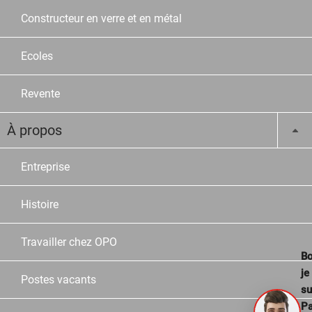
Constructeur en verre et en métal
Ecoles
Revente
À propos
Entreprise
Histoire
Travailler chez OPO
Bo
je
Postes vacants
su
Pa