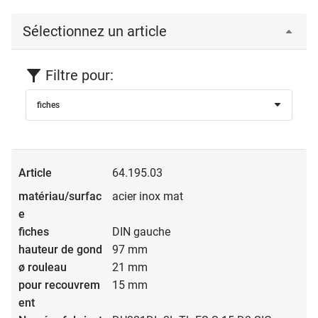
A
réglage de pression
H
réglage en hauteur
Sélectionnez un article
S
réglage de côté
Filtre pour:
Réglage de pression progressif
de -1 mm jusqu'à +3 mm
avec excentrique A
fiches
Réglage de côté progressif
de -3 mm jusqu'à +3 mm avec
tige filetée S
Réglage en hauteur progressif
: de -2 mm jusqu'à +4 mm
avec tige filetée H
64.195.03
Pour toutes les dimensions réglage sur les portes posées.
acier inox mat
DIN gauche
97 mm
21 mm
15 mm