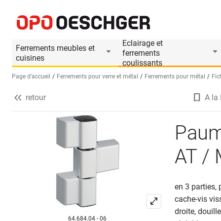
Paumelle universelle Hahn série 60 AT / M 751
Informations produit
Accessoires appropriés
Eclairage et
Ferrements meubles et
ferrements
cuisines
coulissants
Page d’accueil
Ferrements pour verre et métal
Ferrements pour métal
Fic
retour
A la 
Sélectionnez une langue (FR)
Paume
AT /
en 3 parties,
cache-vis vis
droite, douill
64.684.04 - 06