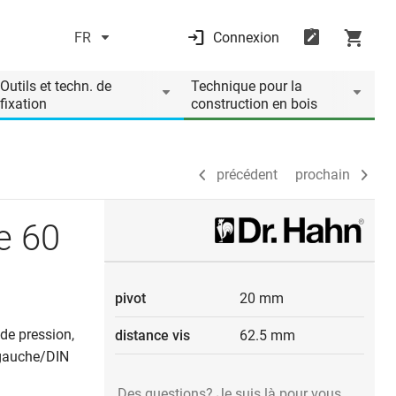
FR
Connexion
précédent
prochain
Outils et techn. de
Technique pour la
fixation
construction en bois
précédent
prochain
e 60
pivot
20 mm
 de pression,
distance vis
62.5 mm
N gauche/DIN
Des questions? Je suis là pour vous