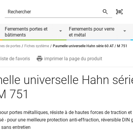
Ferrements portes et
Ferrements pour verre
bâtiments
et métal
hes de portes
Fiches système
Paumelle universelle Hahn série 60 AT / M 751
liste de favoris
imprimer la page du produit
lle universelle Hahn séri
 M 751
 pour portes métalliques, résiste à de hautes forces de traction et
sé - pour une meilleure protection anti-effraction, réversible DI
e sans entretien