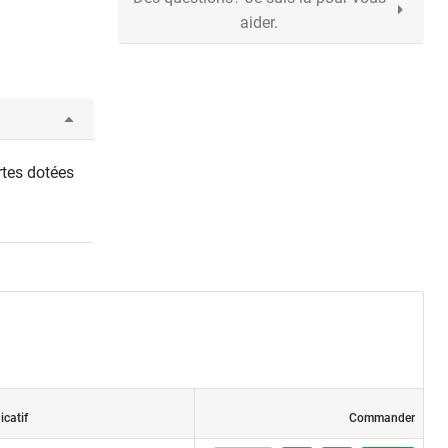
aider.
rtes dotées
icatif
Commander