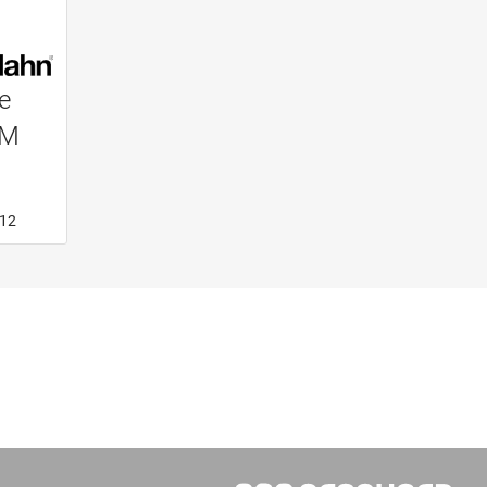
e
 M
.12