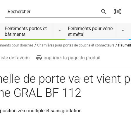
BF 112
Ferrements portes et
Ferrements pour verre
bâtiments
et métal
ements pour douches
Charnières pour portes de douche et connecteurs
Paumell
liste de favoris
imprimer la page du produit
lle de porte va-et-vient 
he GRAL BF 112
 position zéro multiple et sans gradation