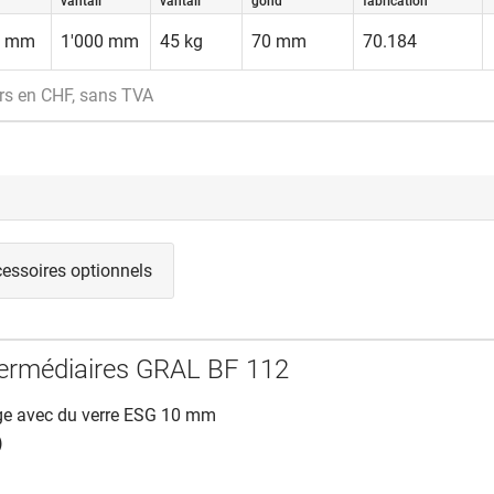
vantail
vantail
gond
fabrication
0 mm
1'000 mm
45 kg
70 mm
70.184
rs en CHF, sans TVA
essoires optionnels
termédiaires GRAL BF 112
ge avec du verre ESG 10 mm
)