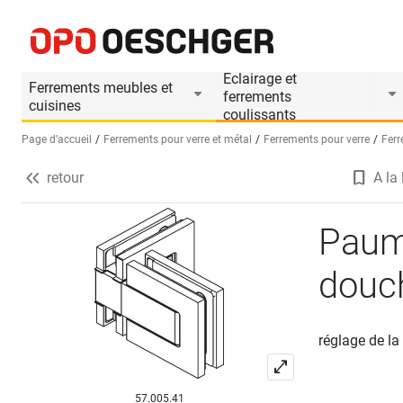
Paumelle de porte va-et-vient pour douche GRAL 
Informations produit
Accessoires appropriés
Eclairage et
Ferrements meubles et
ferrements
cuisines
coulissants
Page d’accueil
Ferrements pour verre et métal
Ferrements pour verre
Ferr
retour
A la 
Sélectionnez une langue (FR)
Paume
douc
réglage de la
57.005.41