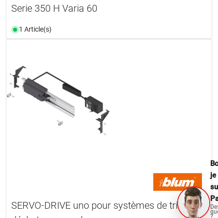
Serie 350 H Varia 60
1 Article(s)
Bo
je
su
Pa
SERVO-DRIVE uno pour systèmes de tri de
De
qu
?