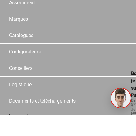
Assortiment
Marques
Catalogues
Configurateurs
Conseillers
Bo
je
Logistique
su
Pa
Documents et téléchargements
De
qu
?
Je
su
Informations
là
po
vo
aid
Contact