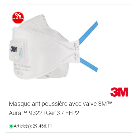
FFP1
(1)
FFP2
(5)
FFP3
(2)
K1
(1)
P1 R
(1)
P2
(1)
P2 R
(4)
P3
(2)
P3R
(1)
P3 R
(3)
Masque antipoussière avec valve 3M™
Aura™ 9322+Gen3 / FFP2
Article(s): 29.466.11