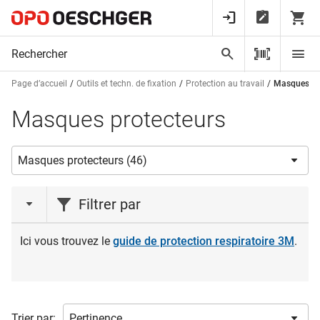
Page d’accueil
Outils et techn. de fixation
Protection au travail
Masques pr
Masques protecteurs
Filtrer par
action
Ici vous trouvez le
guide de protection respiratoire 3M
.
Action
(6)
Liquidations
(1)
Trier par: