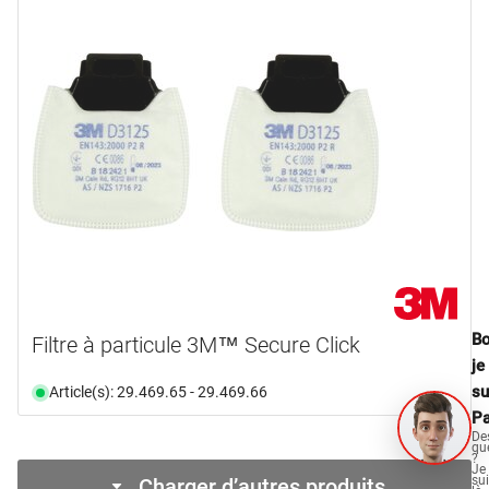
Bo
Filtre à particule 3M™ Secure Click
je
su
Article(s): 29.469.65 - 29.469.66
Pa
De
qu
?
Je
su
Charger d’autres produits