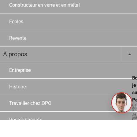
Constructeur en verre et en métal
Ecoles
Revente
À propos
Entreprise
Bo
je
Histoire
su
Pa
Travailler chez OPO
De
qu
?
Je
su
Postes vacants
là
po
vo
aid
Apprentissages