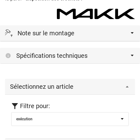
Note sur le montage
exemple:
Spécifications techniques
1 vestiaire avec 8 crochets, disposition des crochets A,
distance entre crochets 200 mm
calcul de la longueur des barres:
7 x distance entre crochets 200 mm = 1400 mm
Sélectionnez un article
2 x extrémité des barres 50 mm = 100 mm
1 vestiaire mural = 1500 mm
Filtre pour:
exécution