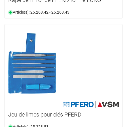
Râpe demi-ronde PFERD forme EURO
Article(s): 25.268.42 - 25.268.43
Jeu de limes pour clés PFERD
Article(s): 25.228.51