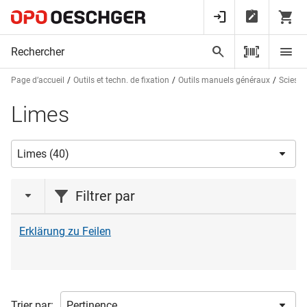
Page d’accueil
Outils et techn. de fixation
Outils manuels généraux
Scies, 
Limes
Filtrer par
marques
Erklärung zu Feilen
CRL
(2)
OK-LINE
(1)
PFERD-VSM
(25)
Trier par: