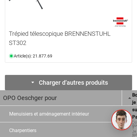
Trépied télescopique BRENNENSTUHL
ST302
Article(s): 21.877.69
Charger d’autres produits
Bo
OPO Oeschger pour
je
su
Menuisiers et aménagement intérieur
Pa
De
qu
?
Charpentiers
Je
su