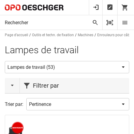
Page d’accueil
Outils et techn. de fixation
Machines
Enrouleurs pour câble 
Lampes de travail
Filtrer par
action
Trier par:
Action
(10)
Liquidations
(2)
Nouveauté
(1)