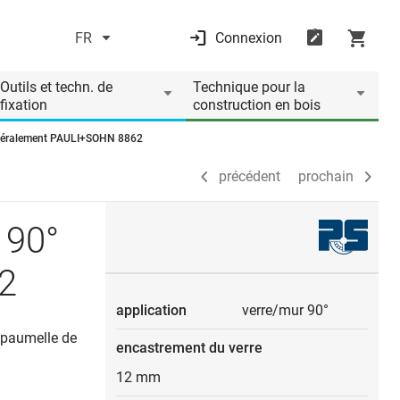
FR
Connexion
précédent
prochain
Outils et techn. de
Technique pour la
fixation
construction en bois
latéralement PAULI+SOHN 8862
précédent
prochain
 90°
2
application
verre/mur 90°
r paumelle de
encastrement du verre
12 mm