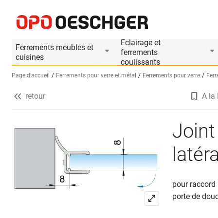
Joint d'étanchéité pour douche 90° latéralem
Informations produit
Accessoires appropri
Eclairage et
Ferrements meubles et
ferrements
cuisines
coulissants
Page d’accueil
Ferrements pour verre et métal
Ferrements pour verre
Ferr
retour
A la 
Sélectionnez une langue (FR)
Joint
laté
pour raccord 
porte de douc