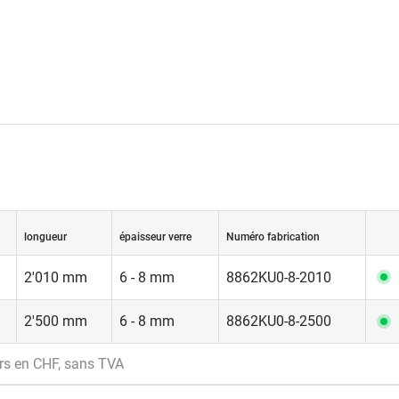
longueur
épaisseur verre
Numéro fabrication
2'010 mm
6 - 8 mm
8862KU0-8-2010
2'500 mm
6 - 8 mm
8862KU0-8-2500
rs en CHF, sans TVA