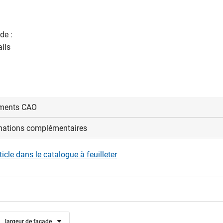
de :
ails
ments CAO
mations complémentaires
us connecter pour afficher et télécharger les fichiers CAD.
rticle dans le catalogue à feuilleter
nexion
largeur de façade