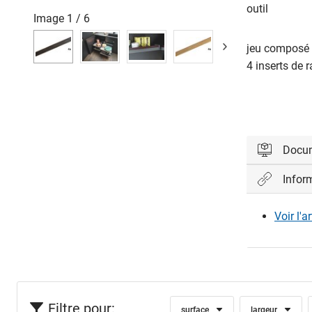
outil
Image
1
/
6
jeu composé 
4 inserts de r
Docu
Infor
Veuillez vo
Voir l'a
Con
Filtre pour:
surface
largeur