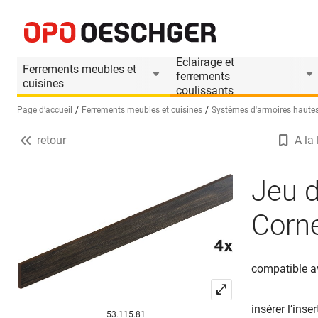
Jeu d'inserts de rails PEKA Magic Corner Comfor
Informations produit
Le produit est accesso
Eclairage et
Ferrements meubles et
ferrements
cuisines
coulissants
Page d’accueil
Ferrements meubles et cuisines
Systèmes d'armoires hautes
retour
A la 
Sélectionnez une langue (FR)
Jeu d
Corne
compatible a
insérer l’inse
53.115.81