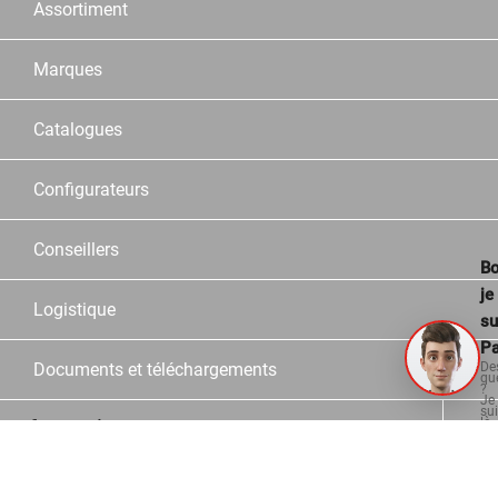
Assortiment
Marques
Catalogues
Configurateurs
Conseillers
Bo
je
Logistique
su
Pa
Documents et téléchargements
De
qu
?
Je
su
Informations
là
po
vo
aid
Contact