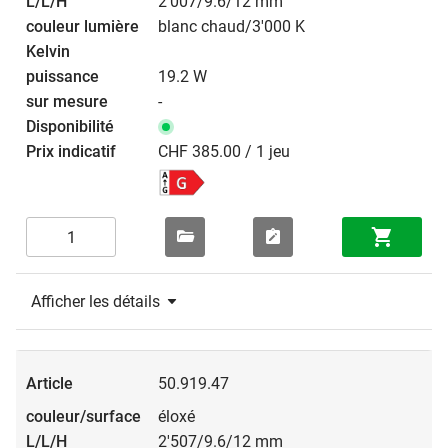
2'007/9.6/12 mm
blanc chaud/3'000 K
19.2 W
-
CHF 385.00 / 1 jeu
Afficher les détails
50.919.47
éloxé
2'507/9.6/12 mm