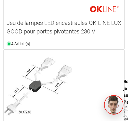
Jeu de lampes LED encastrables OK-LINE LUX
GOOD pour portes pivotantes 230 V
4 Article(s)
Bo
je
su
Pa
De
qu
?
Je
su
là
po
vo