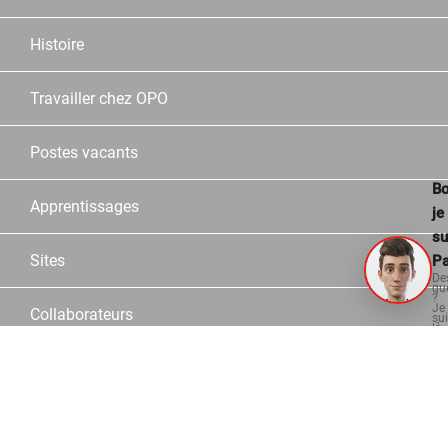
Histoire
Travailler chez OPO
Postes vacants
Bo
Apprentissages
je
su
Sites
Pa
De
qu
?
Je
Collaborateurs
su
là
po
vo
aid
Partner
Service