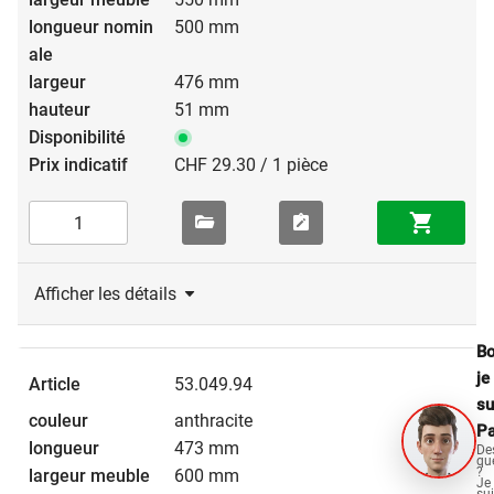
500 mm
476 mm
51 mm
CHF 29.30 / 1 pièce
Afficher les détails
Bo
je
53.049.94
su
anthracite
Pa
473 mm
De
qu
?
600 mm
Je